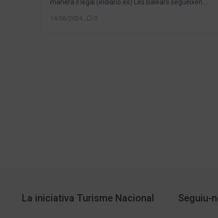
manera il·legal (eldiario.es) Les Balears segueixen ...
14/06/2024
,
0
La iniciativa Turisme Nacional
Seguiu-n