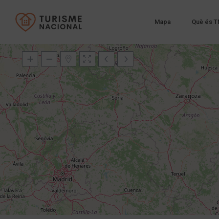
Mapa
Què és T