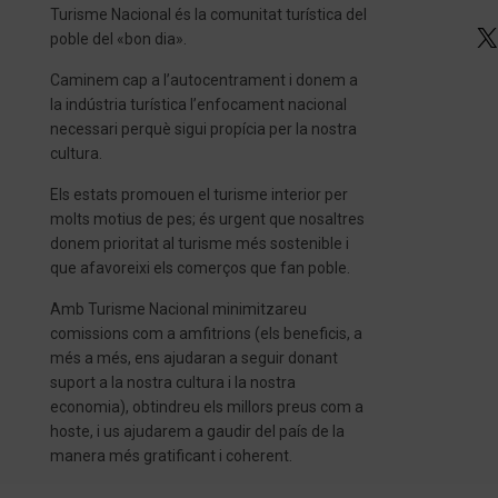
Turisme Nacional és la comunitat turística del
poble del «bon dia».
Caminem cap a l’autocentrament i donem a
la indústria turística l’enfocament nacional
necessari perquè sigui propícia per la nostra
cultura.
Els estats promouen el turisme interior per
molts motius de pes; és urgent que nosaltres
donem prioritat al turisme més sostenible i
que afavoreixi els comerços que fan poble.
Amb Turisme Nacional minimitzareu
comissions com a amfitrions (els beneficis, a
més a més, ens ajudaran a seguir donant
suport a la nostra cultura i la nostra
economia), obtindreu els millors preus com a
hoste, i us ajudarem a gaudir del país de la
manera més gratificant i coherent.