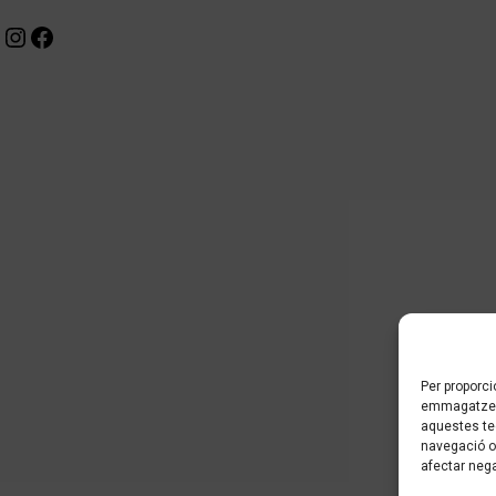
X
Instagram
Facebook
Per proporci
emmagatzema
aquestes te
navegació o 
afectar nega