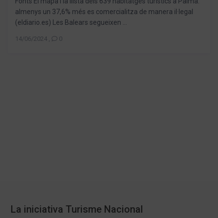
Fonts El mapa i la llista dels 639 habitatges turístics a Palma:
almenys un 37,6% més es comercialitza de manera il·legal
(eldiario.es) Les Balears segueixen ...
14/06/2024
,
0
La iniciativa Turisme Nacional