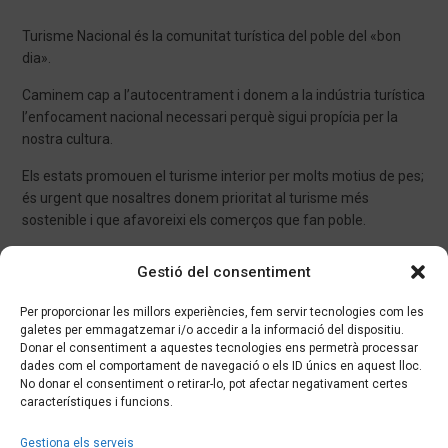
Turisme Nacional és la comunitat turística del poble del «bon
dia».
Caminem cap a l’autocentrament i donem a la indústria turística
l’enfocament nacional necessari perquè sigui propícia per la
nostra cultura.
Els estats promouen el turisme interior per molts motius de pes;
és urgent que nosaltres donem prioritat al turisme més
sostenible i que afavoreixi els comerços que fan poble.
Amb Turisme Nacional minimitzareu comissions com a
Gestió del consentiment
amfitrions (els beneficis, a més a més, ens ajudaran a seguir
donant suport a la nostra cultura i la nostra economia),
Per proporcionar les millors experiències, fem servir tecnologies com les
obtindreu els millors preus com a hoste, i us ajudarem a gaudir
galetes per emmagatzemar i/o accedir a la informació del dispositiu.
del país de la manera més gratificant i coherent.
Donar el consentiment a aquestes tecnologies ens permetrà processar
dades com el comportament de navegació o els ID únics en aquest lloc.
No donar el consentiment o retirar-lo, pot afectar negativament certes
Seguiu-nos a
característiques i funcions.
Gestiona els serveis