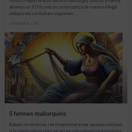
Fonts El mapa i la llista dels 639 habitatges turístics a Palma:
almenys un 37,6% més es comercialitza de manera il·legal
(eldiario.es) Les Balears segueixen ...
14/06/2024
,
0
5 himnes mallorquins
Balears no té himne, i és fonamental evitar aquesta confusió
si hi volem passar unes vacances culturalment responsables.