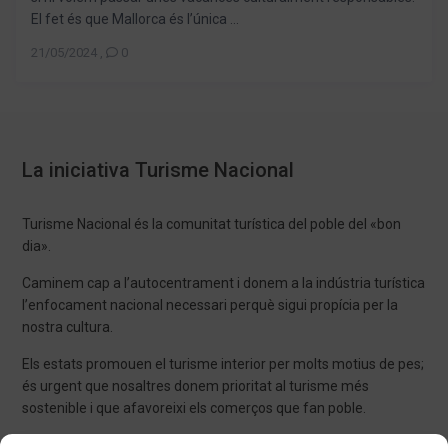
El fet és que Mallorca és l’única ...
21/05/2024
,
0
La iniciativa Turisme Nacional
Turisme Nacional és la comunitat turística del poble del «bon
dia».
Caminem cap a l’autocentrament i donem a la indústria turística
l’enfocament nacional necessari perquè sigui propícia per la
nostra cultura.
Els estats promouen el turisme interior per molts motius de pes;
és urgent que nosaltres donem prioritat al turisme més
sostenible i que afavoreixi els comerços que fan poble.
Amb Turisme Nacional minimitzareu comissions com a