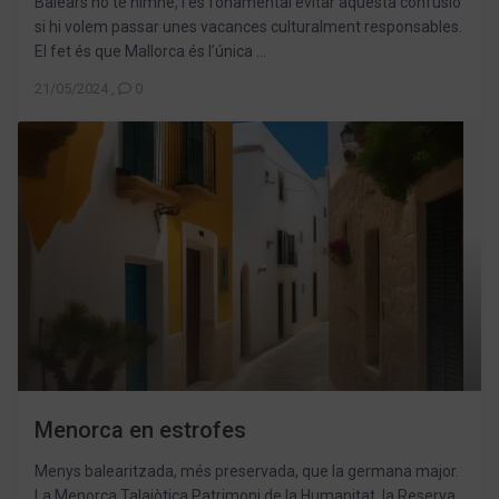
Balears no té himne, i és fonamental evitar aquesta confusió
si hi volem passar unes vacances culturalment responsables.
El fet és que Mallorca és l’única ...
21/05/2024
,
0
Menorca en estrofes
Menys balearitzada, més preservada, que la germana major.
La Menorca Talaiòtica Patrimoni de la Humanitat, la Reserva