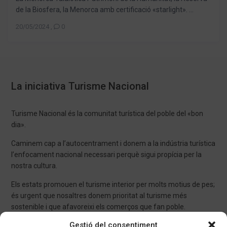
de la Biosfera, la Menorca amb certificació «starlight». ...
20/05/2024
,
0
La iniciativa Turisme Nacional
Turisme Nacional és la comunitat turística del poble del «bon
dia».
Caminem cap a l’autocentrament i donem a la indústria turística
l’enfocament nacional necessari perquè sigui propícia per la
nostra cultura.
Els estats promouen el turisme interior per molts motius de pes;
és urgent que nosaltres donem prioritat al turisme més
sostenible i que afavoreixi els comerços que fan poble.
Gestió del consentiment
Amb Turisme Nacional minimitzareu comissions com a